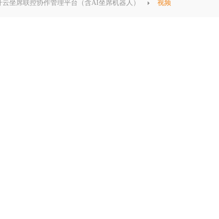
光纤云坐席联控协作管理平台（含AI坐席机器人）
视频