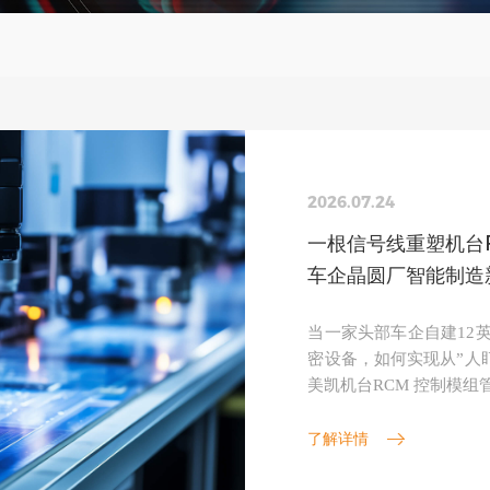
2026.07.24
一根信号线重塑机台R
车企晶圆厂智能制造
当一家头部车企自建12
密设备，如何实现从”人盯设
美凯机台RCM 控制模
无尘车间与工艺控制中心
了解详情