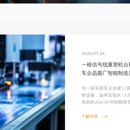
2026.07.24
一根信号线重塑机台R
车企晶圆厂智能制造
当一家头部车企自建12
密设备，如何实现从”人盯设
美凯机台RCM 控制模
无尘车间与工艺控制中心
了解详情