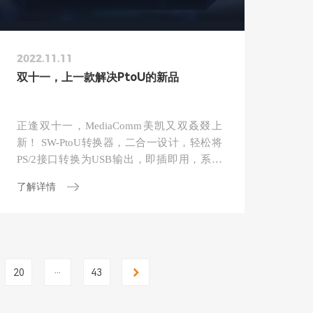
2022.11.11
双十一，上一款解决PtoU的新品
正逢双十一，MediaComm美凯又双叒叕上
新！ SW-PtoU转换器，二合一设计，轻松将
PS/2接口转换为USB输出，即插即用，系统
高兼容，支持热拔插，为无USB接口工作
了解详情
站、保密单位USB特殊授权使用等应用需求
提供更专业的解决方案。
...
20
43