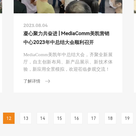
2023.08.04
凝心聚力共奋进 | MediaComm美凯营销
中心2023年中总结大会顺利召开
MediaComm美凯年中总结大会，齐聚全新展
厅，自主创新布局、新产品展示、新技术体
验，新应用全景模拟，欢迎莅临参观交流！
了解详情
12
13
14
15
16
17
18
19