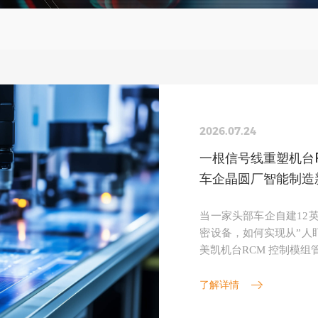
2026.07.24
一根信号线重塑机台R
车企晶圆厂智能制造
当一家头部车企自建12
密设备，如何实现从”人盯设
美凯机台RCM 控制模
无尘车间与工艺控制中心
了解详情