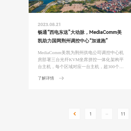
2023.08.21
畅通“西电东送”大动脉，MediaComm美
凯助力国网荆州调控中心“加速跑”
MediaComm美凯为荆州供电公司调控中心机
房部署三台光纤KVM坐席拼控一体化架构平
台主机，每个区域对应一台主机，超300个输
入输出端，共同维护荆州调控中心的平稳运
了解详情
行。
...
1
11