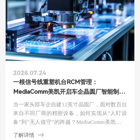
2026.07.24
一根信号线重塑机台RCM管理：
MediaComm美凯开启车企晶圆厂智能制造
新范式
当一家头部车企自建12英寸晶圆厂，面对数百台
来自不同厂商的精密设备，如何实现从”人盯设
备”到”无人值守”的跨越？MediaComm美凯机台
RCM 控制模组管理平台给出了答案——一根信号
了解详情
线，打通无尘车间与工艺控制中心的”最后一公