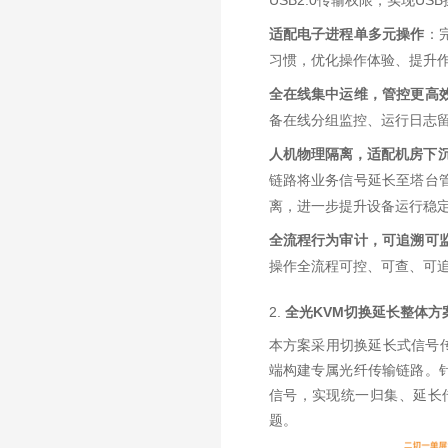
USB2.0传输权限，实现
适配电子进程单多元操作
：
习惯，优化操作体验、提升
全在线集中运维，管控更高
备在线分组监控、运行日志留
人机物理隔离，适配机房下
链路将业务信号延长至塔台
离，进一步提升设备运行稳
全流程行为审计，可追溯可
操作全流程可控、可查、可
2.
全光
KVM
切换延长整体方
本方案采用切换延长式信号传
端构建专属光纤传输链路。
信号，实现统一归集、延长
题。