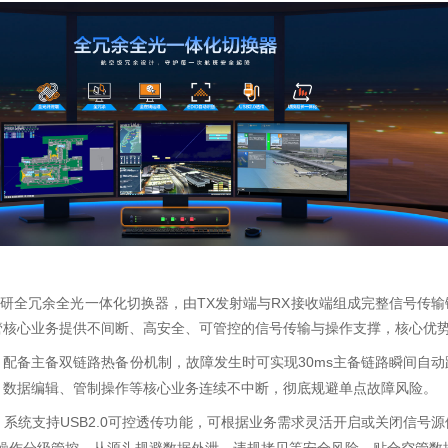
美凯自研全冗余全光一体化切换器，由TX发射端与RX接收端组成完整信号传
管核心业务提供不间断、高安全、可管控的信号传输与操作支撑，核心优
：配备主备双链路热备份机制，故障发生时可实现30ms主备链路瞬间自
、数据编辑、管制操作等核心业务连续不中断，彻底规避单点故障风险。
：系统支持USB2.0可控透传功能，可根据业务需求灵活开启或关闭信号