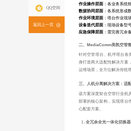
作业操作层面
：各业务系统
QQ空间
数据协同层面
：各系统形成
作业环境层面
：塔台作业现
设备迭代层面
：现场设备型
返回上一页
应急保障层面
：需完善冗余
二、MediaComm美凯空
针对空管塔台、机坪塔台各类
身打造两大适配性解决方案
运维场景，全方位解决传统
三、人机分离解决方案：适
该方案深度契合空管行业机
部署的核心架构，实现塔台
心配套方案。
 1.
全冗余全光一体化切换器