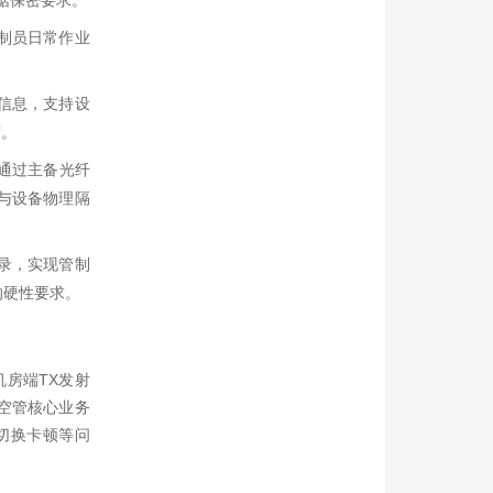
数据保密要求。
制员日常作业
信息，支持设
度。
通过主备光纤
与设备物理隔
录，实现管制
的硬性要求。
房端TX发射
空管核心业务
切换卡顿等问