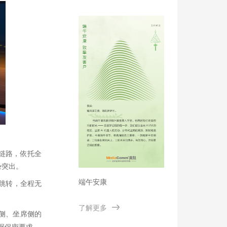
型能源体系建设
输链路，依托全
势突出。
端午安康
动跳转，全程无
了解更多
源侧、坐席侧的