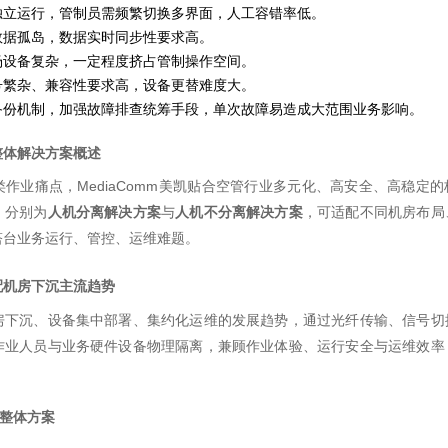
独立运行，管制员需频繁切换多界面，人工容错率低。
数据孤岛，数据实时同步性要求高。
场设备复杂，一定程度挤占管制操作空间。
号繁杂、兼容性要求高，设备更替难度大。
备份机制，加强故障排查统筹手段，单次故障易造成大范围业务影响。
管整体解决方案概述
作业痛点，MediaComm美凯贴合空管行业多元化、高安全、高稳定
，分别为
人机分离解决方案
与
人机不分离解决方案
，可适配不同机房布局
塔台业务运行、管控、运维难题。
配机房下沉主流趋势
房下沉、设备集中部署、集约化运维的发展趋势，通过光纤传输、信号切
作业人员与业务硬件设备物理隔离，兼顾作业体验、运行安全与运维效率
整体方案