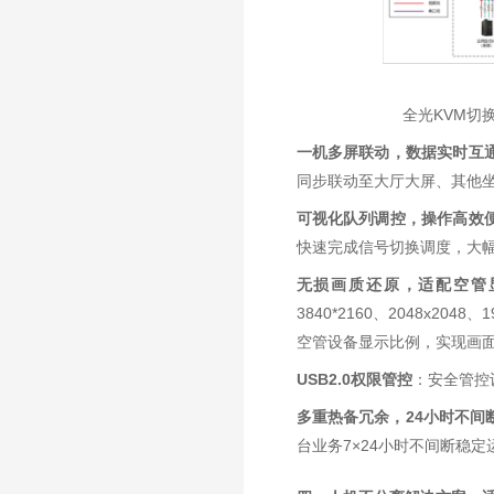
全光KVM切
一机多屏联动，数据实时互
同步联动至大厅大屏、其他
可视化队列调控，操作高效
快速完成信号切换调度，大
无损画质还原，适配空管
3840*2160、2048x20
空管设备显示比例，实现画面
USB2.0权限管控
：安全管控
多重热备冗余，24小时不间
台业务7×24小时不间断稳定