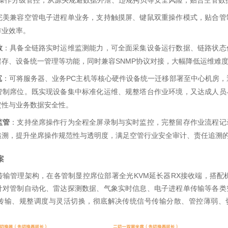
USB操作分级管控，从源头规避数据外泄、违规拷贝等安全风险，贴合空管
完美兼容空管电子进程单业务，支持触摸屏、键鼠双重操作模式，贴合管
作业效率。
效
：具备全链路实时运维监测能力，可全面采集设备运行数据、链路状态
存、设备统一管理等功能，同时兼容SNMP协议对接，大幅降低运维难
沉
：可将服务器、业务PC主机等核心硬件设备统一迁移部署至中心机房，
管制席位。既实现设备集中标准化运维、规整塔台作业环境，又达成人员
定性与业务数据安全性。
监管
：支持坐席操作行为全程全屏录制与实时监控，完整留存作业流程记
追溯，提升坐席操作规范性与透明度，满足空管行业安全审计、责任追溯
案
输管理架构，在各管制显控席位部署全光KVM延长器RX接收端，搭配机
针对管制自动化、雷达探测数据、气象实时信息、电子进程单传输等各类
传输、规整调度与灵活切换，彻底解决传统信号传输分散、管控薄弱、