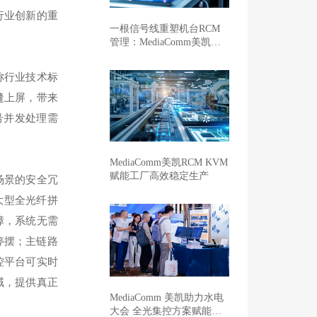
行业创新的重
一根信号线重塑机台RCM
管理：MediaComm美凯开
启车企晶圆厂智能制造新范
式
称行业技术标
无缝上屏，带来
号并发处理需
MediaComm美凯RCM KVM
赋能工厂高效稳定生产
场景的安全冗
大型全光纤拼
障，系统无需
停摆；主链路
控平台可实时
域，提供真正
MediaComm 美凯助力水电
大会 全光集控方案赋能新