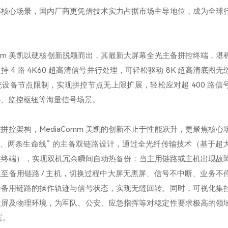
等核心场景，国内厂商更凭借技术实力占据市场主导地位，成为全球
Comm 美凯以硬核创新脱颖而出，其最新大屏幕全光主备拼控终端，堪
 4 路 4K60 超高清信号并行处理，可轻松驱动 8K 超高清底图
设备节点限制，实现拼控节点无上限扩展，轻松应对超 400 路信
、监控枢纽等海量信号场景。​
拼控架构，MediaComm 美凯的创新不止于性能跃升，更聚焦核心
统、两条生命线” 的主备双链路设计，通过全光纤传输技术（基于超
连接终端），实现双机冗余瞬间自动热备份：当主用链路或主机出现故
至备用链路 / 主机，切换过程中大屏无黑屏、信号不中断、业务不
步备用链路的操作轨迹与信号状态，实现无缝回转。同时，可视化集
大屏及物理环境，为军队、公安、应急指挥等对稳定性要求极高的领
案。