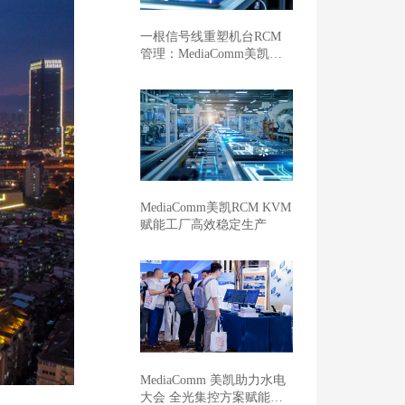
一根信号线重塑机台RCM
管理：MediaComm美凯开
启车企晶圆厂智能制造新范
式
MediaComm美凯RCM KVM
赋能工厂高效稳定生产
MediaComm 美凯助力水电
大会 全光集控方案赋能新