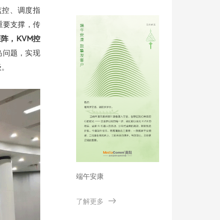
型能源体系建设
监控、调度指
重要支撑，传
阵，KVM控
岛问题，实现
级。
端午安康
了解更多