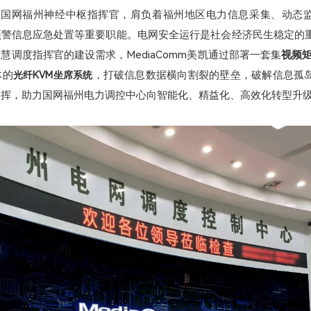
为国网福州神经中枢指挥官，肩负着福州地区电力信息采集、动态
预警信息应急处置等重要职能。电网安全运行是社会经济民生稳定的
慧调度指挥官的建设需求，MediaComm美凯通过部署一套集
视频矩
体的
，打破信息数据横向割裂的壁垒，破解信息孤
光纤KVM坐席系统
指挥，助力国网福州电力调控中心向智能化、精益化、高效化转型升