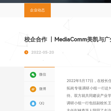
企业动态
校企合作 丨MediaComm美
2022-05-20
微信
2022年5月17日，在
拓岗专项调研小组一行赴M
微博
待。双方就共同建设产业
调研小组一行包括副校长
QQ
主任彭林森等人陪同了走