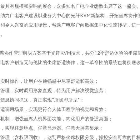
域最具有规模和影响的展会，众多知名广电企业悉数出席了这一盛会
案助力广电客户建设以业务为中心的光纤
KVM
新架构，开拓坐席协作
感和令人兴奋的应用场景，帮助广电客户向数据集中化快速转型，进
力。
化坐席协作管理解决方案基于光纤
KVM
技术，共分
12
个舒适体验的坐席
广电客户创造无与伦比的坐席舒适协作，这一革命性的系统也将彻底
台实时操作，让用户在通畅感中尽享舒适和高效；
控管理，实时调用形象直观，特为用户解决视觉疲劳；
信息协同抓送，真正实现“所操即所见“；
舒适调用场景，实现更符合人体工程学的视觉和音效；
机机制，增强坐席人机界面功能，简化用户的舒适桌面；
屏，实现任意地点、任意显示器、任意大屏幕显示；
作管理（含权限回收），达到严格坐席权限分级，操控安全可靠的目