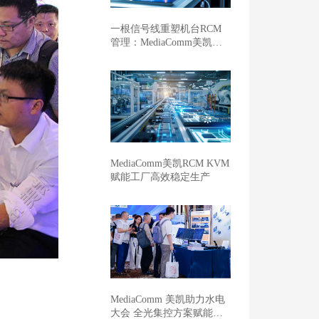
一根信号线重塑机台RCM
管理：MediaComm美凯开
启车企晶圆厂智能制造新范
式
MediaComm美凯RCM KVM
赋能工厂高效稳定生产
MediaComm 美凯助力水电
大会 全光集控方案赋能新