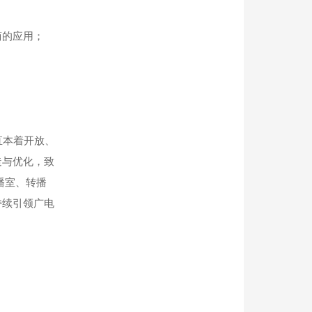
简的应用；
直本着开放、
造与优化，致
播室、转播
持续引领广电