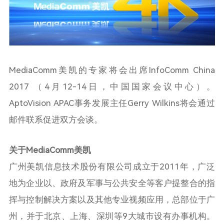
MediaComm美凯的专家将会出席
InfoComm China
2017
（
4
月
12-14
日，中国国家会议中心）。
AptoVision APAC
事务发展主任
Gerry Wilkins
将会通过
邮件联系促进双方会谈。
关于
MediaComm
美凯
广州美凯信息技术股份有限公司成立于
2011
年，广泛
地为企业以、政府及军事与公共安全等客户提整合的指
挥与控制解决方案以及其他专业视频应用，总部位于广
州，并于北京、上海、深圳等
9
大城市设有办事机构。