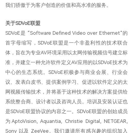
我们骄傲于为客户创造的价值和高水准的服务。
关于
SDVoE
联盟
SDVoE是 “
Software Defined Video over Ethernet
”的
首字母缩写，
SDVoE
联盟是一个非盈利性的技术联合
体，旨在为专业
AV
环境采用以太网传输视频信号建立标
准，并建立一种允许软件定义
AV
应用的以
SDVoE
技术为
中心的生态系统。
SDVoE
积极参与商业会展、行业会
议、发表白皮书、提供案例学习、促进以软件定义的太
网视频传输技术，并将基于这种技术的解决方案提供给
系统整合商、设计者以及咨询人员。培训及安装认证也
是
SDVoE
联盟协议的内容之一。
SDVoE
联盟的创始成员
为
AptoVision, Aquantia, Christie Digital, NETGEAR,
Sony
以及
ZeeVee
。我们邀请所有感兴趣的组织加入