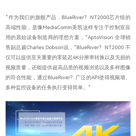
“作为我们的旗舰产品，
BlueRiver
?
NT2000
芯片组的
高端性能，是像
MediaComm
美凯这样专注于控制室应
用的原始设备制造商的理想方案，”
AptoVision
全球销
售副总裁
Charles Dobson
说，“
BlueRiver
?
NT2000
不
仅可以提供至关重要的零延迟
4K
分辨率转换以及无损的
视频质量，还能提供超高品质的视频浏览以及多样图像
的符合性能，通过
BlueRiver
? 广泛的
API
使得视频墙、
多种监控设备的任务执行变得简单。”