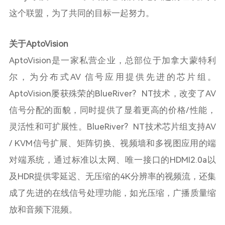
这个联盟，为了共同的目标一起努力。
关于
AptoVision
AptoVision是一家私营企业，总部位于加拿大蒙特利
尔，为分布式
AV
信号应用提供先进的芯片组。
AptoVision
屡获殊荣的
BlueRiver
?
NT
技术，改变了
AV
信号分配的面貌，同时提供了显着更高的价格
/
性能，
灵活性和可扩展性。
BlueRiver
?
NT
技术芯片组支持
AV
/ KVM
信号扩展、矩阵切换、视频墙和多视图应用的端
对端系统，通过标准以太网、唯一接口的
HDMI2.0a
以
及
HDR
提供零延迟、无压缩的
4K
分辨率的视频流，还集
成了先进的在线信号处理功能，如光压缩，广播质量缩
放和音频下混频。